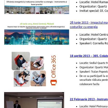
Locatie: Hotel Ramada
Organizator: Quartz
Invitat special: Dl.
28 Iunie 2013 - Im
pactul maj
costurilor cu energia
Locatie: Hotel Central
Organizator: Quartz
Speakeri: Corneliu R
18 aprilie 2013 – 365. Colab
Locatie: Sediul Quartz Mat
Organizator: Quartz Mat
Speakeri: Traian Popovi
De ce sa participati la 
securitate ridicata pent
colaborare facila
22 Februarie 2013 - Instrum
Locatie: Hotel Pietroasa