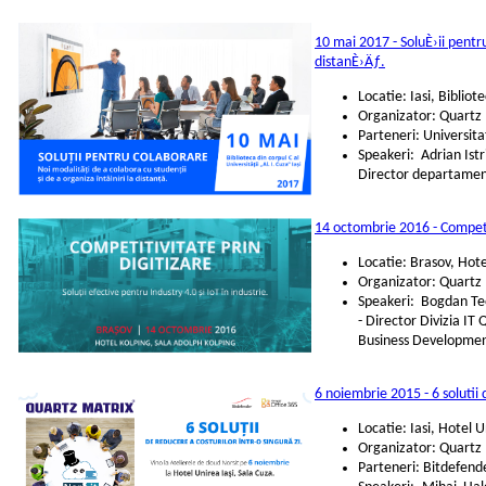
10 mai 2017 - SoluÈ›ii pentr
distanÈ›Äƒ.
Locatie: Iasi, Bibliot
Organizator: Quartz
Parteneri: Universita
Speakeri: Adrian Ist
Director departament
14 octombrie 2016 - Competiti
Locatie: Brasov, Hote
Organizator: Quartz
Speakeri: Bogdan Te
- Director Divizia I
Business Developme
6 noiembrie 2015 - 6 solutii 
Locatie: Iasi, Hotel 
Organizator: Quartz
Parteneri: Bitdefend